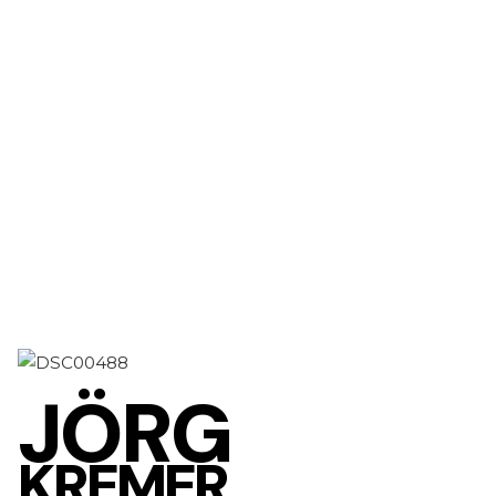
JÖRG
KREMER